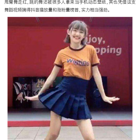
甩臀舞走红，跳的舞还被很多人拿来当手机动态壁纸，其也凭借这支
舞蹈视频摘得抖音播放量和涨粉量榜首，实力相当强劲。